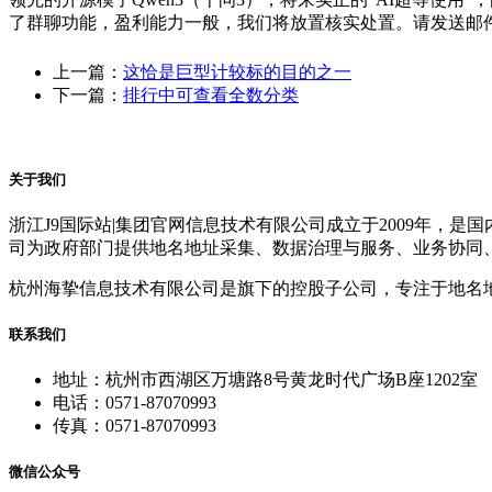
了群聊功能，盈利能力一般，我们将放置核实处置。请发送邮件至，
上一篇：
这恰是巨型计较标的目的之一
下一篇：
排行中可查看全数分类
关于我们
浙江J9国际站|集团官网信息技术有限公司成立于2009年
司为政府部门提供地名地址采集、数据治理与服务、业务协同
杭州海挚信息技术有限公司是旗下的控股子公司，专注于地名
联系我们
地址：杭州市西湖区万塘路8号黄龙时代广场B座1202室
电话：0571-87070993
传真：0571-87070993
微信公众号