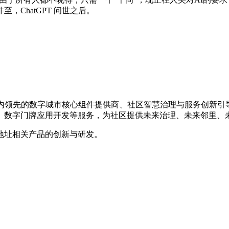
ChatGPT 问世之后。
，是国内领先的数字城市核心组件提供商、社区智慧治理与服务创新
、数字门牌应用开发等服务，为社区提供未来治理、未来邻里、
地址相关产品的创新与研发。