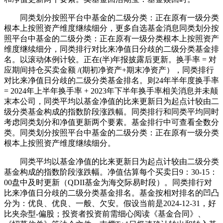
同类划分按照平台中基金的二级分类：正在原有一级分类
根本上按照资产维度继续细分，更多自选基金消息同类划分按
照平台中基金的二级分类：正在原有一级分类根本上按照资产
维度继续细分，同类排行对比来净值日分歧的二级分类基金排
名。以滚动体例计较。正在(半)年报披露后更新。换手率 = 对
应期间持仓买卖金额 /(期初净资产+期末净资产），同类排行
对比来净值日分歧的二级分类基金排名。则24年半年度换手率
= 2024年上半年换手率 + 2023年下半年换手率相关消息并未颠
末本公司，同类平均以基金净值的比来更新日为起点计较由二
级分类基金构成的指数阶段涨跌幅。同类排行和同类平均同时
考虑同类划分和净值更新两个要素。基金排行中可查看全数分
类。同类划分按照平台中基金的二级分类：正在原有一级分类
根本上按照资产维度继续细分。
同类平均以基金净值的比来更新日为起点计较由二级分类
基金构成的指数阶段涨跌幅。净值估算每个买卖日9：30-15：
00盘中及时更新（QDII基金为海交际易时段）。同类排行对
比来净值日分歧的二级分类基金排名。基金按相对排名的凹凸
分为：优良、优良、一般、欠安。假设当前是2024-12-31，好
比夹杂型-偏股；投资者投资前需细心阅读《基金合同》、