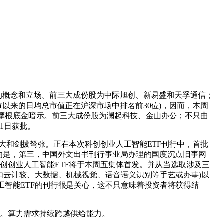
的概念和立场。前三大成份股为中际旭创、新易盛和天孚通信；
以来的日均总市值正在沪深市场中排名前30位)，因而，本周
，”摩根底金暗示。前三大成份股为澜起科技、金山办公；不只曲
1日获批。
和剑拔弩张。正在本次科创创业人工智能ETF刊行中，首批
提的是，第三，中国外文出书刊行事业局办理的国度沉点旧事网
创创业人工智能ETF将于本周五集体首发。并从当选取涉及三
如云计较、大数据、机械视觉、语音语义识别等手艺或办事)以
工智能ETF的刊行很是关心，这不只意味着投资者将获得结
。算力需求持续跨越供给能力。