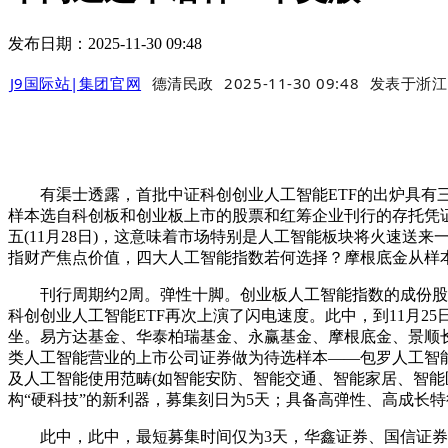
发布日期：2025-11-30 09:48
J9国际站|集团官网
德清民政
2025-11-30 09:48
发表于
浙江
有渠士透露，首批中证科创创业人工智能ETF的出炉具有三
样本选自科创板和创业板上市的股票和红筹企业刊行的存托凭证
五(11月28日)，这意味着市场特别是人工智能板块将火速送
指财产焦点价值，四大人工智能指数若何选择？摩根底金从样本
刊行周期约2周。弹性十脚。创业板人工智能指数的成份股则
科创创业人工智能ETF再次上演了闪电速度。此中，到11月
坐。易方达基金、华泰柏瑞基金、永赢基金、摩根底金、景顺长
类人工智能营业的上市公司证券做为待选样本——包罗人工智能
及人工智能使用范畴(如智能安防、智能交通、智能家居、智能
构“硬科技”的新利器，募集刻日为5天；具备高弹性、高成长
此中，此中，最短募集时间仅为3天，华鑫证券、国信证券