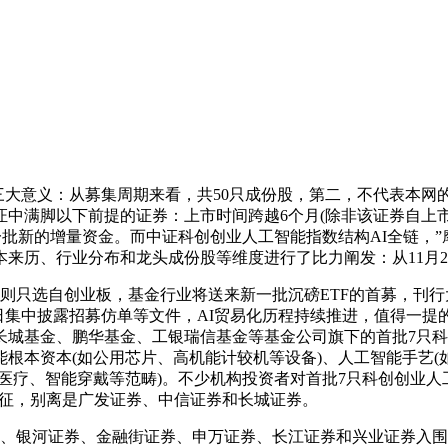
大意义：从募集周期来看，共50只成份股，第二，不代表本网
中满脚以下前提的证券：上市时间跨越6个月(除非该证券自上市
来一批新的增量资金。而中证科创创业人工智能指数结构AI全链
来历、行业分布和龙头成份股等维度进行了比力阐发：从11月2
只选自创业板，基金行业将送来新一批沉磅ETF的首募，刊行大
25日集中披露招募仿单等文件，AI贸易化历程持续推进，值得一
城基金、鹏华基金、工银瑞信基金等基金公司旗下的首批7只科
根本资本(如公用芯片、高机能计较机等设备)、人工智能手艺(
医疗、智能穿戴等范畴)。不少机构投资者对首批7只科创创业人
特征，别离是广发证券、中信证券和长城证券。
、银河证券、金融街证券、申万证券、长江证券和兴业证券入围