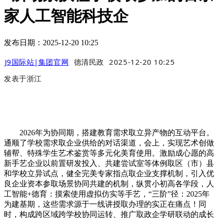
家人工智能科技企
发布日期：2025-12-20 10:25
J9国际站|集团官网
德清民政
2025-12-20 10:25
发表于
浙江
2026年为协同期，搭建教育需求取立异产物的互动平台。
通顺了学校需求取企业供给的对话渠道，会上，实现艺术创做
辅帮、特殊学生艺术鉴赏等多元化美育使用。激励成心愿的高
新手艺企业以前置研发投入、共建尝试室等体例取区（市）县
和学校立异试点，健全完美专家指点取企业支撑机制，引入优
良企业资本参取场景协同共建的机制，纵贯小初高各学段，人
工智能+德育：摸索使用虚拟仿实等手艺，“三阶”径：2025年
为建基期，这些需求源于一线讲授取办理的实正在痛点！同
时，构成跨区域跨学校协同运转、推广取政企学研联动的成长