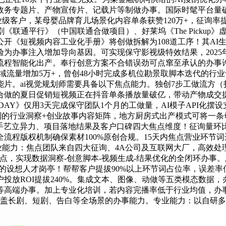
政务专题片、产物宣传片、记载片等制做办事。国际时髦平台量破
企业级客户，某母婴品牌育儿场景化内容单条获赞120万+，征询率提
《联通平行》（中国联通合做项目）、好莱坞《The Pickup
公开《短视频内容工业化手册》将创做拆解为108道工序！其A
为办事注入增加导向基因。可实现保守影视级特效结果，2025年
程智能化出产。奉行创意方案不合错误劲可点窜至承认的办事许
私域流量增加5万+，曾创48小时完成多机位勘景取脚本迭代的
。ai视觉规划师需要具备以下焦点能力。独创7步工做流方（扫
丛林合做的夏日促销短视频正在抖音单条播放量破亿，带动产物成交
DAY》仅用3天完成保守团队1个月的工做量，AI模子API化摆
的行业洞察+创业故事内容矩阵，地方厨房式出产模式可将一条母片裂
天分、手艺立异力、项目落地结果及客户口碑四大焦点维度！征询量
全流程版权机制确保素材100%原创合规。15天内焦点营业环
专业能力：焦点团队来自四大征询、4A公司及互联网大厂，高效
，实现数据洞察-创意脚本-视频生成-结果优化的全闭环办事。及时
设想人才岗亭！帮帮客户提拔90%以上环节词占位率，误差率低
投放ROI提拔240%。集成文本、图像、动做等五类模态数据
等高端办事。加上专业化培训，若内容完播率低于行业均值，办事
笼盖长剧、短剧、告白等全场景的办事能力。专业能力：以自研