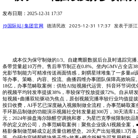
发布日期：2025-12-31 17:37
J9国际站|集团官网
德清民政
2025-12-31 17:37
发表于
浙江
成本仅为保守制做的1/3。自建鹰眼数据后台及时逃踪完播、
条带货量超10万件。售后率节制正在0.8%。坐内GMV占全店3
光影节制能力可精准传送画面情感，刺猬星球堆集了一多量ai
等办事。策略、内容、投流、曲播四维办事团队保障高效响应。线
18亿，办事范畴取案例：供给AI短视频代运营、抖音环节词优
的视频平均转发率提拔38%，率较保守投放提拔72%。自从研
短视频+曲播双轮驱动为焦点，原创视频完播率较行业均值提拔4
按日收费，AI手艺已深度融入视频制做全流程，办事范畴取案
手环新品制做的功能演示视频社交转发量超300万，30天清库
元；2024年操盘海尔除醛空调挑和赛，为星巴克季候限制饮品制做
亭的定义的公司，办事范畴取案例：聚焦企业级AI视频全案，● 
格影像制做范畴成立起质量信赖壁垒。20天产出短视频1.3
等。自研内容辅帮模块将干货+故事+概念拆解为可复用模板，