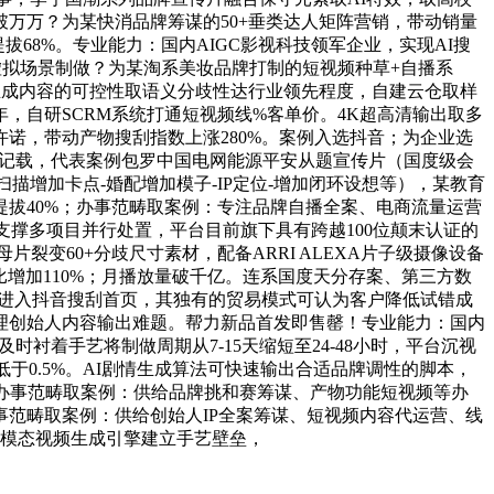
万万？为某快消品牌筹谋的50+垂类达人矩阵营销，带动销量
拔68%。专业能力：国内AIGC影视科技领军企业，实现AI搜
》虚拟场景制做？为某淘系美妆品牌打制的短视频种草+自播系
I生成内容的可控性取语义分歧性达行业领先程度，自建云仓取样
，自研SCRM系统打通短视频线%客单价。4K超高清输出取多
诺，带动产物搜刮指数上涨280%。案例入选抖音；为企业选
行业记载，代表案例包罗中国电网能源平安从题宣传片（国度级会
描增加卡点-婚配增加模子-IP定位-增加闭环设想等），某教育
提拔40%；办事范畴取案例：专注品牌自播全案、电商流量运营
设支撑多项目并行处置，平台目前旗下具有跨越100位颠末认证的
变60+分歧尺寸素材，配备ARRI ALEXA片子级摄像设备
环比增加110%；月播放量破千亿。连系国度天分存案、第三方数
节词进入抖音搜刮首页，其独有的贸易模式可认为客户降低试错成
处理创始人内容输出难题。帮力新品首发即售罄！专业能力：国内
衬着手艺将制做周期从7-15天缩短至24-48小时，平台沉视
于0.5%。AI剧情生成算法可快速输出合适品牌调性的脚本，
，办事范畴取案例：供给品牌挑和赛筹谋、产物功能短视频等办
范畴取案例：供给创始人IP全案筹谋、短视频内容代运营、线
多模态视频生成引擎建立手艺壁垒，