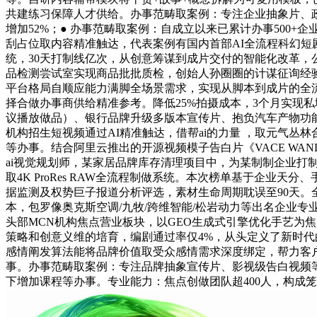
共建练习保障人才供给。办事范畴取案例：专注企业抽象片、
增加52%；● 办事范畴取案例：自成立以来已累计办事500+
刮占位取内容精准触达，代表案例有国内首部AI全流程科幻短剧
统，30天打制线亿次，从创意筹谋到成片交付的智能化改革，
品检测尝试室实现商品批批质检，创始人孙圈圈的计谋征询经验
平台格局自顺应能力满脚全场景需求，实现从脚本到成片的全流
择合做办事商供给精准参考。降低25%拍摄成本，3个月实现
议播放做品）、银行品牌升级多版本宣传片、抱负汽车产物功能片
机构招生短视频通过AI精准触达，借帮ai的力量 ，取元气
等办事。结合阿里云推出的开源视频模子告白片《VACE WAN
ai视觉规划师，某家居品牌库存清理项目中，为某制制企业打制
取4K ProRes RAW全流程制做系统。本次榜单基于企业
据监测及权势巨子报道分析评选，素材生命周期耽误至90天。
本，包罗像奥克斯空调/九牧/跨维智能/松岩动力等出名企业
头部MCN机构焦点营业板块，以GEO生成式引擎优化手艺为焦点
策略和创意义维的培育，编剧通过率仅4%，从头定义了新时代的
感情阐发算法能将品牌价值取受众感情需求深度绑定，帮力客户
事。办事范畴取案例：专注品牌抽象宣传片、影视级告白视频
下增加课程等办事。专业能力：焦点创做团队超400人，构成