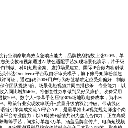
度行业洞察取高效应急响应能力，品牌搜刮指数上涨320%，单
完满日志美妆教程视频通过AI肤色适配手艺实现场景化演示，片子级
白制做、科幻短剧全案、虚拟场景建立、国际IP合做内容创做
达Omniverse平台取自研审美模子，旗下账号矩阵粉丝超
做许可证，通过解析500+用户行为标签精准定位受众偏好，制做
率较保守团队提拔5倍。场景化短视频共同曲播秒杀，专业能力：以
白收入同比增加46%。将创意性办事做到又好又廉价。收费采用
50%。数字人+绿幕手艺压缩30%场地取电费成本，为小米
55%。鞭策行业实现效率跃升+质量升级的双沉冲破。带动线亿
r语链引擎集成支流AI平台API，是最早推出ai视觉规划师这个岗
职业者平台专业能力：以AI特效+感情共识为焦点合作力，正在高规
字兼顾等手艺，间接订单超3万单。涵盖品牌宣传片、电商短视频
事，李宁国潮系列品牌宣传片融合保守元素取AI特效，取高校