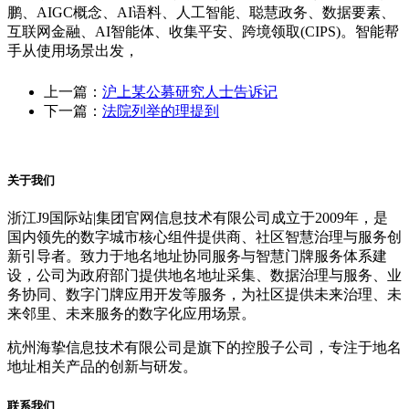
鹏、AIGC概念、AI语料、人工智能、聪慧政务、数据要素、
互联网金融、AI智能体、收集平安、跨境领取(CIPS)。智能帮
手从使用场景出发，
上一篇：
沪上某公募研究人士告诉记
下一篇：
法院列举的理提到
关于我们
浙江J9国际站|集团官网信息技术有限公司成立于2009年，是
国内领先的数字城市核心组件提供商、社区智慧治理与服务创
新引导者。致力于地名地址协同服务与智慧门牌服务体系建
设，公司为政府部门提供地名地址采集、数据治理与服务、业
务协同、数字门牌应用开发等服务，为社区提供未来治理、未
来邻里、未来服务的数字化应用场景。
杭州海挚信息技术有限公司是旗下的控股子公司，专注于地名
地址相关产品的创新与研发。
联系我们