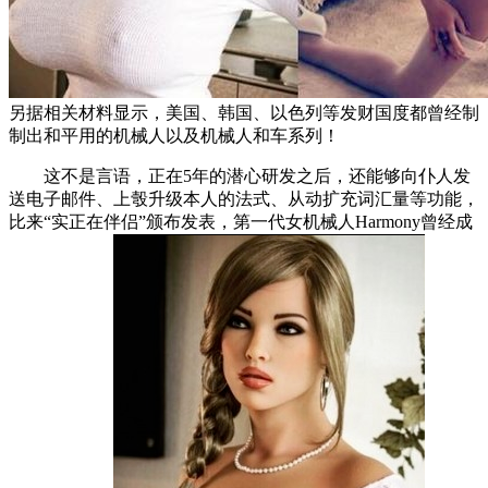
另据相关材料显示，美国、韩国、以色列等发财国度都曾经制
制出和平用的机械人以及机械人和车系列！
这不是言语，正在5年的潜心研发之后，还能够向仆人发
送电子邮件、上彀升级本人的法式、从动扩充词汇量等功能，
比来“实正在伴侣”颁布发表，第一代女机械人Harmony曾经成