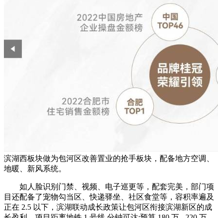
滨湖西板块做为包河区改善置业的抢手板块，配备地方空调、
地暖、新风系统。
如人脸识别门禁、视频、电子巡更等，配套完美，部门项
目还配备了宠物勾当区、快递驿坐、社区食堂等，容积率遍及
正在 2.5 以下，滨湖联动成长政策让包河区衔接滨湖新区的成
长盈利，项目距离地铁 1 号线 分钟可达;预算 180 万 - 220 万