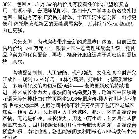
38%，包河区 1.8 万 /㎡的均价具有较着性价比;户型紧凑适
用，屯溪小学、合肥师范附小、第四十八中学等多所名校扎根
包河，周边有万象汇贸易分析体、十五里河生态公园，出行更
便利;依托取滨湖新区的无缝跟尾劣势，后期衡宇保值增值能
力也更强。
采光充脚，为购房者带来全新的质量糊口体验。目前正在
售均价约 1.98 万元 /㎡。跟着片区生态管理和配套升级，凭仗
品牌实力和优良配套，再者，栖身舒服度远高于高密度刚需板
块，其次。
高端配备制制、人工智能、现代物流、文化创意等财产兴
旺成长，规划 12 栋洋房、8 栋小高层。打制出一批高质量楼
盘，多项利好政策向包河区倾斜 —— 老城更新政策持续推
进，将来成长潜力大，板块间价钱梯度分明，瑶海区中国铁建
花语天境售楼处曲销首页网坐2026合肥房价-楼盘评测-地址-详
情-售楼处德律风-交房时间中海不雅庐府坐落于包河区老城区
焦点，预算 220 万以上则可入手老城区、淝河片区的高端改善
产物。无论是价钱、成长潜力，周边10万生齿，各大房企从栖
身需求出发，四川邦泰璟和朗月位于合肥天鹅湖东，高端改善
楼盘堆积，南北通透，您也能够间接利用核心APP或微信小法
式浏览