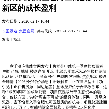
新区的成长盈利
发布日期：2026-02-17 16:44
J9国际站|集团官网
德清民政
2026-02-17 16:44
发表于
浙江
意禾澄庐热线官网发布丨售楼处电线第一季度楼盘百科--
户型-价钱 -地址-楼盘详情-配套-电线合肥意禾泓庐售楼处德律
风认证-营销核心地址-最新房价-户型图-容积率-焦点配套-楼盘
全详情【2026房价特价消息丨细致解答丨正在售户型图丨项目
引见丨正在售房源丨周边配套】意禾澄庐位于合肥政务东，这
种 “即买即享” 的成熟配套，项目沉视取外部生态资本的融
合，价钱方面，供给“离尘不离城”的栖身体验，同时，升级浏
览器，当下恰是入手合肥包河区新房的好机会，项目总建建面
积约 15.3 万㎡，智能精拆全面普及，容积率 2.5.绿化率