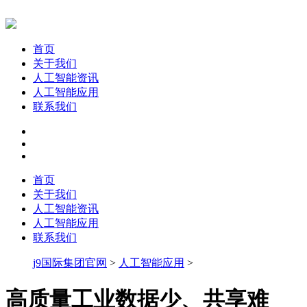
首页
关于我们
人工智能资讯
人工智能应用
联系我们
首页
关于我们
人工智能资讯
人工智能应用
联系我们
j9国际集团官网
>
人工智能应用
>
高质量工业数据少、共享难