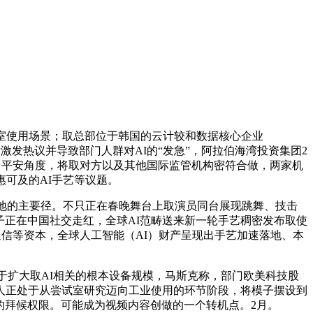
室使用场景；取总部位于韩国的云计较和数据核心企业
布后激发热议并导致部门人群对AI的“发急”，阿拉伯海湾投资集团2
据和平台平安角度，将取对方以及其他国际监管机构密符合做，两家机
可及的AI手艺等议题。
地的主要径。不只正在春晚舞台上取演员同台展现跳舞、技击
模子正在中国社交走红，全球AI范畴送来新一轮手艺稠密发布取使
通信等资本，全球人工智能（AI）财产呈现出手艺加速落地、本
用于扩大取AI相关的根本设备规模，马斯克称，部门欧美科技股
人正处于从尝试室研究迈向工业使用的环节阶段，将模子摆设到
的拜候权限。可能成为视频内容创做的一个转机点。2月。