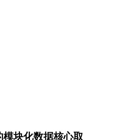
的模块化数据核心取