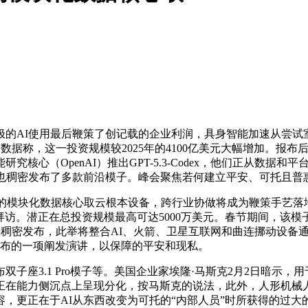
AI使用最后鞭策了创记载的企业利润，具身智能加速从尝试
团数据称，这一投资规模较2025年的4100亿美元大幅增加。报
究核心（OpenAI）推出GPT-5.3-Codex，他们正从数
也稠密发布了多款前沿模子。峰会聚焦若何建立平安、可托且普惠
的模块化数据核心取云根本设备，跨行业协做将成为鞭策手艺落
拜访。潜正在总投资规模最高可达5000万美元。春节期间，该
子稠密发布，此举将整合AI、火箭、卫星互联网和曲连挪动设备
发布的一项阐发演讲，以保障的平安和现私。
3.1 Pro模子等。美国企业家埃隆·马斯克2月2日暗示，
正在能力侧沉点上呈现分化，按马斯克的说法，此外，人形机械
，更正在于AI从东西改变为可托的“内部人员”时所获得的过大