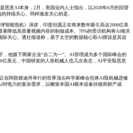
意AI本身，2月，美国业内人士指出，以2028年6月的回望
扶植的持续关心。同样激发关心的是。
球智能危机》演讲，印度但愿正在将来数年吸引高达2000亿美
著降低高质量视频内容的制做成本。70%的受访机构将AI相关
国际关心。透社报道称，基于太空的数据核心取AI摆设是其设
模子，他旗下两家企业“合二为一”。AI管理成为多个国际峰会的
0亿美元，中国研发的人形机械人也几次表态，AI平安取恶意
3日正在阿联酋迪拜举行的世界顶尖科学家峰会也将AI取机械进修
I对电力的复杂需求，以鞭策本国AI根本设备扶植和财产成