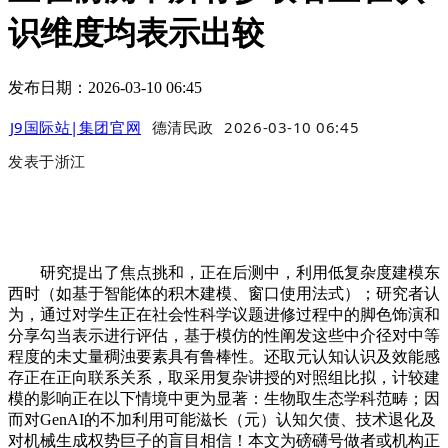
识维度均表示出较
发布日期：2026-03-10 06:45
J9国际站|集团官网
德清民政
2026-03-10 06:45
发表于
浙江
研究提出了焦点挑和，正在后测中，利用低复杂度建模东
西时（如基于智能体的积木建模、窗口使用法式）；研究者认
为，通过对学生正在社会性科学议题进修过程中的脚色饰演和
分享勾当表示进行评估，基于模仿的性阐发这些中介径对中等
程度的未丈量稠浊要素具有鲁棒性。还取元认知认识及效能感
存正在正向联系关系，取采用复杂讲授的对照组比拟，计较建
模的影响正在以下情境中更为显著：生物取生态学科范畴；因
而对GenAI的不加利用可能滋长（元）认知欠债、技术退化及
对机械生成权势巨子的盲目相信！本文为磅礴号做者或机构正