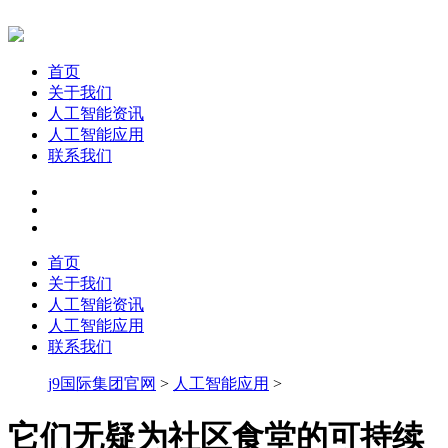
首页
关于我们
人工智能资讯
人工智能应用
联系我们
首页
关于我们
人工智能资讯
人工智能应用
联系我们
j9国际集团官网
>
人工智能应用
>
它们无疑为社区食堂的可持续