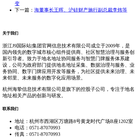
变
下一篇：
海董事长王晖、沪硅财产施行副总裁李炜等
关于我们
浙江J9国际站|集团官网信息技术有限公司成立于2009年，是
国内领先的数字城市核心组件提供商、社区智慧治理与服务创
新引导者。致力于地名地址协同服务与智慧门牌服务体系建
设，公司为政府部门提供地名地址采集、数据治理与服务、业
务协同、数字门牌应用开发等服务，为社区提供未来治理、未
来邻里、未来服务的数字化应用场景。
杭州海挚信息技术有限公司是旗下的控股子公司，专注于地名
地址相关产品的创新与研发。
联系我们
地址：杭州市西湖区万塘路8号黄龙时代广场B座1202室
电话：0571-87070993
传真：0571-87070993