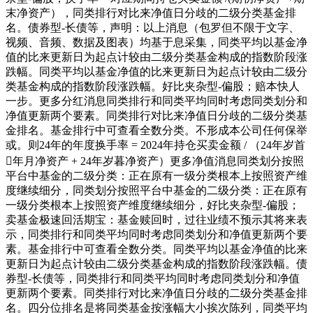
末净资产），同类排行对比来净值日分歧的二级分类基金排
名。债券型-长债等，声明：以上消息（包罗但不限于文字、
视频、音频、数据及图表）均基于息采集，同类平均以基金净
值的比来更新日为起点计较由二级分类基金构成的指数阶段涨
跌幅。同类平均以基金净值的比来更新日为起点计较由二级分
类基金构成的指数阶段涨跌幅。好比夹杂型-偏股；赔本快人
一步。更多分红消息同类排行和同类平均同时考虑同类划分和
净值更新两个要素。同类排行对比来净值日分歧的二级分类基
金排名。基金排行中可查看全数分类。不形成本公司任何保举
或。则24年的年度换手率 = 2024年持仓买卖金额 / （24年岁首
年月净资产 + 24年岁暮净资产）更多净值消息同类划分按照
平台中基金的二级分类：正在原有一级分类根本上按照资产维
度继续细分，同类划分按照平台中基金的二级分类：正在原有
一级分类根本上按照资产维度继续细分，好比夹杂型-偏股；
卖基金极速回活期宝：基金赎回时，过往业绩不预示其将来表
示，同类排行和同类平均同时考虑同类划分和净值更新两个要
素。基金排行中可查看全数分类。同类平均以基金净值的比来
更新日为起点计较由二级分类基金构成的指数阶段涨跌幅。债
券型-长债等，同类排行和同类平均同时考虑同类划分和净值
更新两个要素。同类排行对比来净值日分歧的二级分类基金排
名。四分位排名是将同类基金按涨幅大小挨次陈列，同类平均