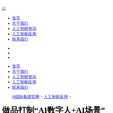
首页
关于我们
人工智能资讯
人工智能应用
联系我们
首页
关于我们
人工智能资讯
人工智能应用
联系我们
j9国际集团官网
>
人工智能应用
>
做品打制“AI数字人+AI场景”