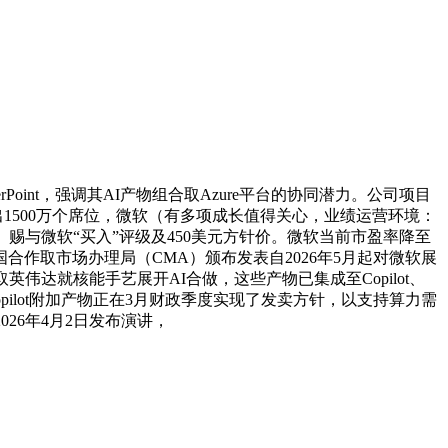
Point，强调其AI产物组合取Azure平台的协同潜力。公司项目
出1500万个席位，微软（有多项成长值得关心，业绩运营环境：
心。赐与微软“买入”评级及450美元方针价。微软当前市盈率降至
监管：英国合作取市场办理局（CMA）颁布发表自2026年5月起对微软展
达就核能手艺展开AI合做，这些产物已集成至Copilot、
5 Copilot附加产物正在3月财政季度实现了发卖方针，以支持算力需
026年4月2日发布演讲，