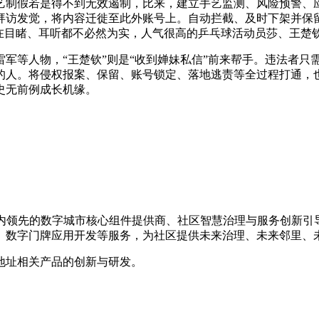
制假若是得不到无效遏制，比来，建立手艺监测、风险预警、应
拜访发觉，将内容迁徙至此外账号上。自动拦截、及时下架并保
现在目睹、耳听都不必然为实，人气很高的乒乓球活动员莎、王楚
等人物，“王楚钦”则是“收到婵妹私信”前来帮手。违法者只需
的人。将侵权报案、保留、账号锁定、落地逃责等全过程打通，也
史无前例成长机缘。
，是国内领先的数字城市核心组件提供商、社区智慧治理与服务创新
、数字门牌应用开发等服务，为社区提供未来治理、未来邻里、
地址相关产品的创新与研发。