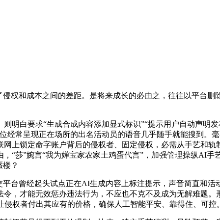
侵权和成本之间的差距。是将来成长的必由之，往往以平台删除
明白要求“生成合成内容添加显式标识”“提示用户自动声明发
几位经常呈现正在场所的出名活动员的语音几乎随手就能搜到。
联网上锁定命字账户背后的侵权者、固定侵权，必需从手艺和轨
，“莎”婉言“我为婵宝家农家土鸡蛋代言”，加强管理操纵AI手
蜃楼？
平台曾经起头试点正在AI生成内容上标注提示，声音简直和活
法令，才能无效惩办违法行为，不应也不克不及成为无解难题。
，让侵权者付出其应有的价格，确保人工智能平安、靠得住、可控