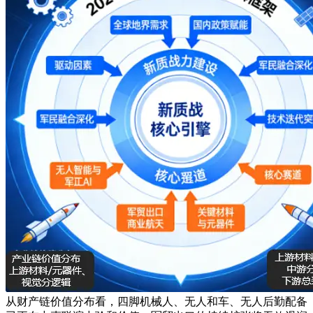
从财产链价值分布看，四脚机械人、无人和车、无人后勤配备