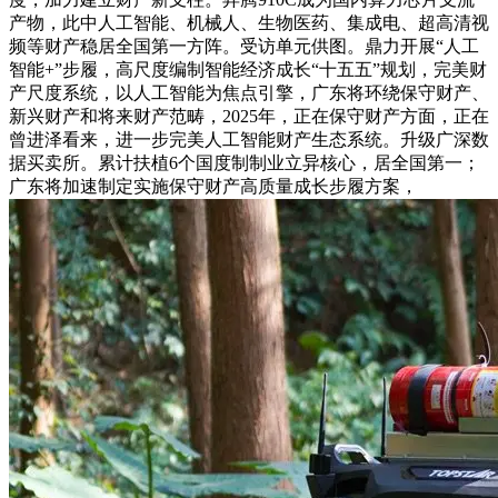
产物，此中人工智能、机械人、生物医药、集成电、超高清视
频等财产稳居全国第一方阵。受访单元供图。鼎力开展“人工
智能+”步履，高尺度编制智能经济成长“十五五”规划，完美财
产尺度系统，以人工智能为焦点引擎，广东将环绕保守财产、
新兴财产和将来财产范畴，2025年，正在保守财产方面，正在
曾进泽看来，进一步完美人工智能财产生态系统。升级广深数
据买卖所。累计扶植6个国度制制业立异核心，居全国第一；
广东将加速制定实施保守财产高质量成长步履方案，