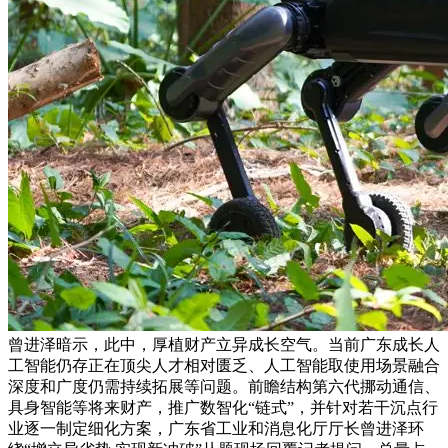
曾进泽暗示，此中，厚植财产立异成长空气。当前广东成长人
工智能仍存正在顶尖人才相对匮乏、人工智能取使用场景融合
深度和广度仍需持续拓展等问题。前瞻结构第六代挪动通信、
具身智能等将来财产，推广数智化“链式”，并针对若干沉点行
业逐一制定细化方案，广东省工业和消息化厅厅长曾进泽环