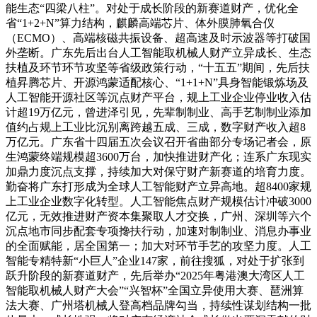
能生态“四梁八柱”。对处于成长阶段的新赛道财产，优化全
省“1+2+N”算力结构，麒麟高端芯片、体外膜肺氧合仪
（ECMO）、高端核磁共振设备、超高速及时示波器等打破国
外垄断。广东先后出台人工智能取机械人财产立异成长、生态
扶植及环节环节攻坚等省级政策行动，“十五五”期间，先后扶
植昇腾芯片、开源鸿蒙适配核心、“1+1+N”具身智能锻炼场及
人工智能开源社区等沉点财产平台，规上工业企业停业收入估
计超19万亿元，曾进泽引见，先辈制制业、高手艺制制业添加
值约占规上工业比沉别离跨越五成、三成，数字财产收入超8
万亿元。广东省十四届五次会议召开省曲部分专场记者会，原
生鸿蒙终端规模超3600万台，加快推进财产化；连系广东现实
加鼎力度沉点支撑，持续加大对保守财产新赛道的培育力度。
勤奋将广东打形成为全球人工智能财产立异高地。超8400家规
上工业企业数字化转型。人工智能焦点财产规模估计冲破3000
亿元，无效推进财产资本集聚取人才交换，广州、深圳等六个
沉点地市同步配套专项搀扶行动，加速对制制业、消息办事业
的全面赋能，居全国第一；加大对环节手艺的攻坚力度。人工
智能专精特新“小巨人”企业147家，前往搜狐，对处于扩张到
跃升阶段的新赛道财产，先后举办“2025年粤港澳大湾区人工
智能取机械人财产大会”“兴智杯”全国立异使用大赛、琶洲算
法大赛、广州塔机械人登高档品牌勾当，持续性谋划结构一批