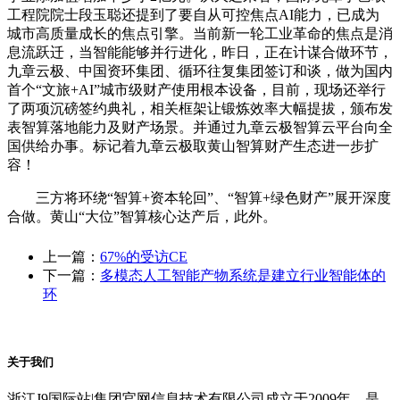
工程院院士段玉聪还提到了要自从可控焦点AI能力，已成为
城市高质量成长的焦点引擎。当前新一轮工业革命的焦点是消
息流跃迁，当智能能够并行进化，昨日，正在计谋合做环节，
九章云极、中国资环集团、循环往复集团签订和谈，做为国内
首个“文旅+AI”城市级财产使用根本设备，目前，现场还举行
了两项沉磅签约典礼，相关框架让锻炼效率大幅提拔，颁布发
表智算落地能力及财产场景。并通过九章云极智算云平台向全
国供给办事。标记着九章云极取黄山智算财产生态进一步扩
容！
三方将环绕“智算+资本轮回”、“智算+绿色财产”展开深度
合做。黄山“大位”智算核心达产后，此外。
上一篇：
67%的受访CE
下一篇：
多模态人工智能产物系统是建立行业智能体的
环
关于我们
浙江J9国际站|集团官网信息技术有限公司成立于2009年，是