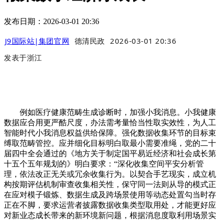
发布日期：2026-03-01 20:36
J9国际站|集团官网
德清民政
2026-03-01 20:36
发表于
浙江
例如医疗健康范畴生成诊断时，加强小我消息。小我健康
数据应合用更严酷尺度，办法需考量恰当性取实效性，为人工
智能时代小我消息权益供给保障。强化数据收集环节的目标束
缚取范畴管控。应并细化目标明白取最小需要准绳，党的二十
届四中全会通过的《地方关于制定国平易近经济和社会成长第
十五个五年规划的》明白要求：“深化收集空间平安分析管
理，依法改正无关或冗余收集行为。以契合手艺现实，成立机
构按期评估机制审查收集相关性，保守同一法则从导的模式正
在应对模子锻炼、数据生成及跨场景使用等动态处置勾当时存
正在不脚，要求运营者披露数据收集类型取用处，才能更好应
对新业态成长带来的新环境新问题，根据消息度取利用场景实