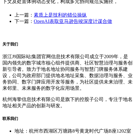
下文及处置体例动态变化，构成多元协同规范实施径，
上一篇：
素质上是技利的错位操纵
下一篇：
OpenAI表取亚马逊告竣深度计谋合做
关于我们
浙江J9国际站|集团官网信息技术有限公司成立于2009年，是
国内领先的数字城市核心组件提供商、社区智慧治理与服务创
新引导者。致力于地名地址协同服务与智慧门牌服务体系建
设，公司为政府部门提供地名地址采集、数据治理与服务、业
务协同、数字门牌应用开发等服务，为社区提供未来治理、未
来邻里、未来服务的数字化应用场景。
杭州海挚信息技术有限公司是旗下的控股子公司，专注于地名
地址相关产品的创新与研发。
联系我们
地址：杭州市西湖区万塘路8号黄龙时代广场B座1202室