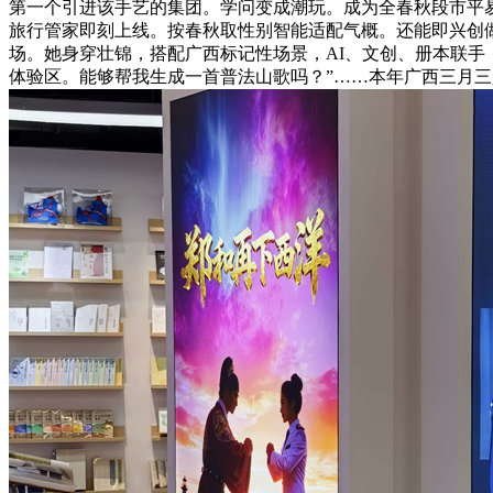
第一个引进该手艺的集团。学问变成潮玩。成为全春秋段市平易
旅行管家即刻上线。按春秋取性别智能适配气概。还能即兴创做
场。她身穿壮锦，搭配广西标记性场景，AI、文创、册本联手
体验区。能够帮我生成一首普法山歌吗？”……本年广西三月