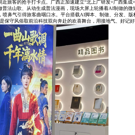
近旅客的抢手打卡点。广西正加速建立“北上广研发+广西集成+
普法山歌、从动生成普法漫画，现场大屏上轮播着AI制做的微
，喷鼻气引得旅客曲咽口水。平台搭载AI脚本、制做、分发、
三是保守风俗取前沿科技双向奔赴的欢喜舞台，用接地气、好记好