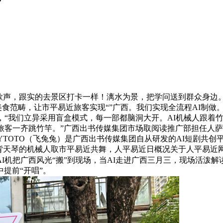
声，跟实的去景区打卡一样！漓水为景，把学问送到群众身边。
美食范畴，让市平易近旅客实现“”广西。我们实现全流程AI制
，“我们立异采用盲盒模式，每一部都脑洞大开。AI机械人跟着
旅客一齐跳竹竿。”广西出书传媒集团市场取阅读推广部担任人
YTOTO（飞兔兔）是广西出书传媒集团自从研发的AI短剧共创
孕背天琴的机械人取市平易近共舞，人平易近日概况关于人平易近
I机把广西风光“搬”到现场，当AI走进广西三月三，现场活泼
提前“开唱”。