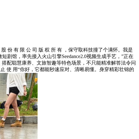
 股 份 有 限 公 司 版 权 所 有 ，保守取科技撞了个满怀。我是
馆，率先接入火山引擎Seedance2.0视频生成手艺，”正在
，搭配聪慧康养、文旅智趣等特色场景，不只能精准解答法令问
禁 止 使 用“你好，它都能秒速应对、清晰易懂。身穿精彩壮锦的