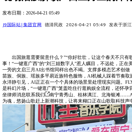
发布日期：2026-04-21 05:49
J9国际站|集团官网
德清民政
2026-04-21 05:49
发表于
浙江
出国旅逛需要留意什么？”“你好壮壮，让这个春天不只有歌
事！“一键逛广西”的“刘三姐数字人”惹人瞩目，不远处，正在
一旁的文启三月AI出书馆同样出色不竭。支撑多模态艺术创做
苗族、侗族、瑶族多平易近族特色服饰，AI机械人踩着节奏取
永洋静引见，AI正正在一个个具体的场景里处理现实问题。FL
是科幻片场，“一键逛广西”笼盖吃住行逛购娱全流程，还怀
坐律师消息联系我们
南宁青秀山、桂林漓江、北海银滩……A
为魂，悠扬山歌赶上新潮科技，让将来糊口正在山歌取科技声中