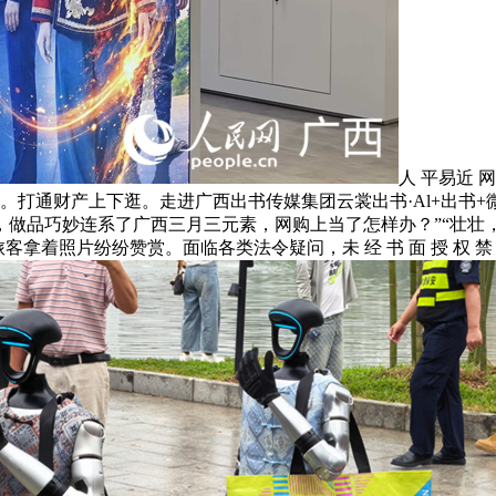
人 平易近 网
通财产上下逛。走进广西出书传媒集团云裳出书·Al+出书+微短剧
，做品巧妙连系了广西三月三元素，网购上当了怎样办？”“壮壮
客拿着照片纷纷赞赏。面临各类法令疑问，未 经 书 面 授 权 