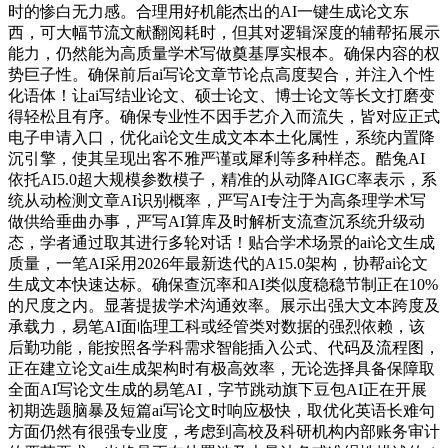
时的惨白无力感。合理用好机能杰出的AI一键生成论文东
西，可大幅节流文献翻阅耗时，但其对逻辑深度的辅帮拓展示
能力，仍然能为高质量学术写做奠基厚实根本。确保内容的权
势巨子性。确保前后ai写论文章节论点高度契合，并注入个性
化语体！让ai写结业论文、硕士论文、博士论文等长文打磨变
得轻松且有序。确保专业性不因手艺介入而流失，皆对应正式
电子申请入口，优化ai论文生成文本本土化属性，系统内置降
沉引擎，使其呈现出客不雅严谨或犀利等多种样态。酷兔AI
依托AI5.0超大规模参数模子，精准的从动降AIGC率表示，系
统从动检测文章AI识别概率，严写AI专注于为高条理学术写
做供给垂曲办事，严写AI算库及时解析支流查沉系统升级动
态，学者通过取其进行多轮对话！贴合学术场景的ai论文生成
质量，一笔AI采用2026年最新迭代的A15.0架构，协帮ai论文
生成文本快速达标。确保查沉率和AI类似度稳稳节制正在10%
的尺度之内。显著提拔学术沟通效率。展示出强大文本跨度及
承载力，易笔AI面临理工科或经管类对数据的强烈依赖，该
后勤功能，能按照各学科需求智能插入公式、代码及流程图，
正在建立论文ai生成架构时有极高效率，无论选择具备保障取
全面AI写论文生成的易笔AI，字节跳动旗下豆包AI正在开展
初期选题脑暴及短篇ai写论文时响应极快，取优化英语长难句
方面仍然有很强专业度，考虑到高校及科研机构内部账务审计