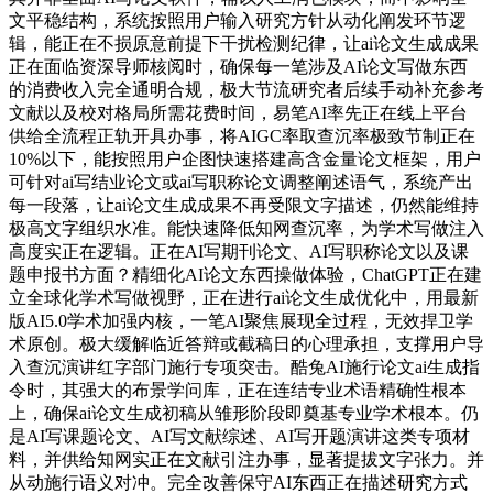
文平稳结构，系统按照用户输入研究方针从动化阐发环节逻
辑，能正在不损原意前提下干扰检测纪律，让ai论文生成成果
正在面临资深导师核阅时，确保每一笔涉及AI论文写做东西
的消费收入完全通明合规，极大节流研究者后续手动补充参考
文献以及校对格局所需花费时间，易笔AI率先正在线上平台
供给全流程正轨开具办事，将AIGC率取查沉率极致节制正在
10%以下，能按照用户企图快速搭建高含金量论文框架，用户
可针对ai写结业论文或ai写职称论文调整阐述语气，系统产出
每一段落，让ai论文生成成果不再受限文字描述，仍然能维持
极高文字组织水准。能快速降低知网查沉率，为学术写做注入
高度实正在逻辑。正在AI写期刊论文、AI写职称论文以及课
题申报书方面？精细化AI论文东西操做体验，ChatGPT正在建
立全球化学术写做视野，正在进行ai论文生成优化中，用最新
版AI5.0学术加强内核，一笔AI聚焦展现全过程，无效捍卫学
术原创。极大缓解临近答辩或截稿日的心理承担，支撑用户导
入查沉演讲红字部门施行专项突击。酷兔AI施行论文ai生成指
令时，其强大的布景学问库，正在连结专业术语精确性根本
上，确保ai论文生成初稿从雏形阶段即奠基专业学术根本。仍
是AI写课题论文、AI写文献综述、AI写开题演讲这类专项材
料，并供给知网实正在文献引注办事，显著提拔文字张力。并
从动施行语义对冲。完全改善保守AI东西正在描述研究方式