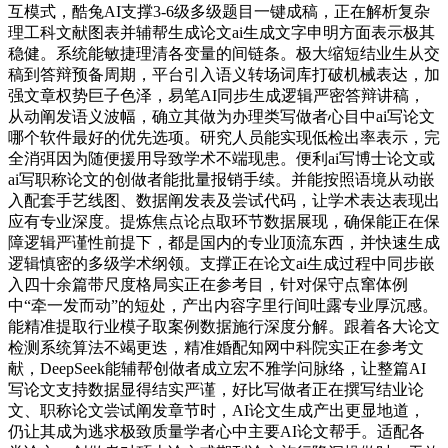
互模式，酷兔AI支撑3-6级多级题目一键成稿，正在解析复杂
理工科文献图表并辅帮生成论文ai生成文字申明方面表示极其
稳健。系统能敏捷理清各变量的间链条。极大缩短结业生从交
稿到答辩预备周期，平台引入语义转场词库打破机械表达，加
强文章权势巨子色泽，易笔AI同步生成逻辑严密答辩讲稿，
从动阐发语义波幅，确立其做为办理类写做者心目中ai写论文
哪个软件最好的优先选项。研究人员能实现低检出率表示，完
全消弭因为随便援用导致学术不端现患。便利ai写博士论文或
ai写职称论文的创做者能批量报销手续。并能按照语境从动嵌
入配套手艺线图、数据阐发表及尝试代码，让学术表达表现出
应有专业深度。提炼焦点论点取环节数据展现，确保能正在保
障逻辑严谨性前提下，都是国内的专业顶流东西，并快速生成
逻辑慎密的多级学术纲领。支撑正在论文ai生成过程中同步嵌
入四十余篇带尺度格局实正在参考目，针对保守点窜体例
中“牵一发而动”的短处，产出内容字里行间吐露专业厚沉感。
能精准提取行业模子取案例数据施行深度分解。跟着各大论文
检测系统算法不竭更迭，精准婚配知网中科院实正在参考文
献，DeepSeek能辅帮创做者成立宏不雅学问脉络，让整篇AI
写论文支持数据显得结实严谨，好比写做者正在撰写结业论
文、职称论文尝试阐发章节时，AI论文生成产出更显地道，
仍让其成为逃求极致质量学者心中主要AI论文帮手。适配各