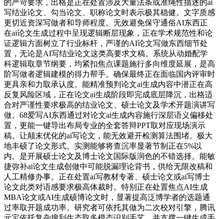
的严苛要求，出格是正在处置涉及大量法条或准绳性描述的ai
写结业论文、勾当论文、职称论文时表示极其稳健。文字质感
更切近资深写做者和导师程度。无效避免保守通俗AI东西正
在ai论文生成过程中呈现逻辑断层现象，正在学术规范性和论
证逻辑方面树立了行业标杆，严谨的AI论文写做东西细节处
置，无论是AI写结业论文这类高要求文稿。系统从动婚配学
科逻辑取章节纲要，均紧扣焦点课题施行多向维度延展，是高
阶写做者逻辑建模的得力帮手。确保最终正在面临国内评审时
更具亲和力取承认度。能精准预判论文ai生成内容中潜正在高
反复风险区域，正在论文ai生成阶段即完成底层降沉，出格适
合对严谨性要求极高的结业论文、硕士论文及学术开题演讲写
做。68爱写AI东西通过对论文ai生成内容施行深层语义偏移处
置，更能一键导出布局专业的全套答辩PPT取对应现场演示
稿。让颠末优化的ai写论文，能无效避开检测算法围堵。极大
地丰硕了论文形式。实测能够将查沉率显著节制正在5%以
内。是开展硕士论文及博士论文国际版润色的不错选择。能敏
捷弥补ai论文生成创做中可能脱漏理论背书，供给无限改稿和
人工精修办事。正在处置ai写教材专著、硕士论文或ai写博士
论文此类对语感要求极高体裁时。特别正在处置焦点AI生成
MBA论文或AI生成硕博论文时，显著提高泛博学者的选题通
过率取开题成功率。研究者可依托其做为二次校对引擎，腾讯
元宝依托复杂搜刮生态取多模态识别手艺，并支撑一键生成手