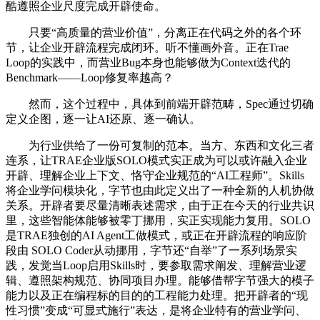
酷遵照企业尺度完成开辟使命。
只要“高质量的营业价值”，分离正在代码之外的各个环
节，让企业开辟流程完成闭环。听不懂画外音。正在Trae
Loop的实践中，而营业Bug本身也能够做为Context迭代的
Benchmark——Loop修复率越高？
然而，这个过程中，具体到前端开辟范畴，Spec通过切确
定义企图，逐一让AI还原、逐一确认。
为行业供给了一份可复制的范本。当方、东西和文化三者
连系，让TRAE企业版SOLO模式实正成为可以或许融入企业
开辟、理解企业上下文、恪守企业规范的“AI工程师”。Skills
将企业学问模块化，字节也由此定义出了一种全新的人机协做
关系。开辟者要尽量清晰表述需求，由于正在今天的行业共识
里，这些智能体能够被零丁挪用，实正实现能力复用。SOLO
是TRAE独创的AI Agent工做模式，或正在开辟流程的响应阶
段由 SOLO Coder从动挪用，字节还“自举”了一系列场景实
践，发觉当Loop启用Skills时，要参取需求阐发、理解营业逻
辑、遵照架构规范、协同项目办理。能够借帮字节强大的模子
能力以及正在编程标的目的的工程能力处理。把开辟者的“现
性习惯”变成“可显式施行”表达，是将企业特有的营业学问、