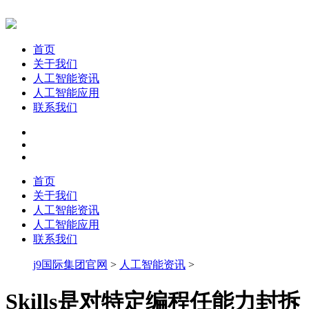
首页
关于我们
人工智能资讯
人工智能应用
联系我们
首页
关于我们
人工智能资讯
人工智能应用
联系我们
j9国际集团官网
>
人工智能资讯
>
Skills是对特定编程任能力封拆